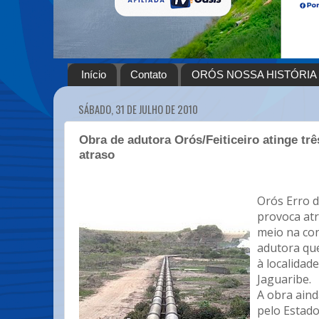
Início
Contato
ORÓS NOSSA HISTÓRIA
SÁBADO, 31 DE JULHO DE 2010
Obra de adutora Orós/Feiticeiro atinge tr
atraso
Orós Erro 
provoca atr
meio na co
adutora que
à localidade
Jaguaribe.
A obra aind
pelo Estado