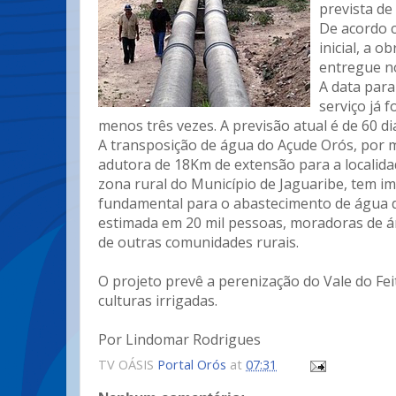
prevista de
De acordo 
inicial, a o
entregue no
A data para
serviço já 
menos três vezes. A previsão atual é de 60 di
A transposição de água do Açude Orós, por 
adutora de 18Km de extensão para a localidad
zona rural do Município de Jaguaribe, tem i
fundamental para o abastecimento de água
estimada em 20 mil pessoas, moradoras de ár
de outras comunidades rurais.
O projeto prevê a perenização do Vale do Feit
culturas irrigadas.
Por Lindomar Rodrigues
TV OÁSIS
Portal Orós
at
07:31