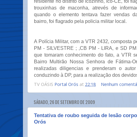
residente no distrito de Icozinho, Icó-CE, foi fl
trouxinhas de maconha, atrevés de informa
quando o elemento tentava fazer vendas da
bairro, foi flagrado pela policia militar local.
A Polícia Militar, com a VTR 2432, composta pel
PM - SILVESTRE ; ,CB PM - LIRA, e SD PM
que tomaram conhecimento do fato, a VTR se
Bairro Multirão Nossa Senhora de Fátima-O
realizadas diligencias e prenderam o autor
conduzindo à DP, para a realização dos devido
TV OÁSIS
Portal Orós
at
22:18
Nenhum comentá
SÁBADO, 26 DE SETEMBRO DE 2009
Tentativa de roubo seguida de lesão corpo
Orós