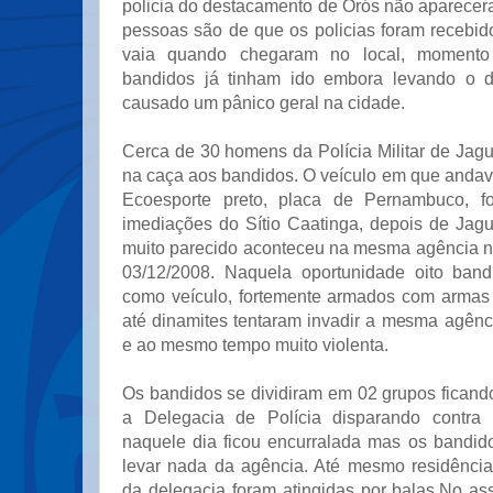
policia do destacamento de Orós não aparecer
pessoas são de que os policias foram recebid
vaia quando chegaram no local, moment
bandidos já tinham ido embora levando o d
causado um pânico geral na cidade.
Cerca de 30 homens da Polícia Militar de Jagu
na caça aos bandidos. O veículo em que anda
Ecoesporte preto, placa de Pernambuco, f
imediações do Sítio Caatinga, depois de Jagu
muito parecido aconteceu na mesma agência 
03/12/2008. Naquela oportunidade oito ban
como veículo, fortemente armados com armas 
até dinamites tentaram invadir a mesma agênci
e ao mesmo tempo muito violenta.
Os bandidos se dividiram em 02 grupos ficand
a Delegacia de Polícia disparando contra
naquele dia ficou encurralada mas os bandi
levar nada da agência. Até mesmo residênci
da delegacia foram atingidas por balas.No ass