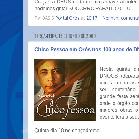
Graças a DEUS nada de mais grave acontece
podemos gritar SOCORRO PAPAI DO CÉU...
TV OÁSIS
Portal Orós
at
20:17
Nenhum comentá
TERÇA-FEIRA, 16 DE JUNHO DE 2009
Chico Pessoa em Orós nos 100 anos de 
Nesta quinta d
DNOCS (departa
obras contra as
seu centenário
grande festa ser
onde o órgão co
maiores obras
evento terá a seg
Quinta dia 18 no dançodromo