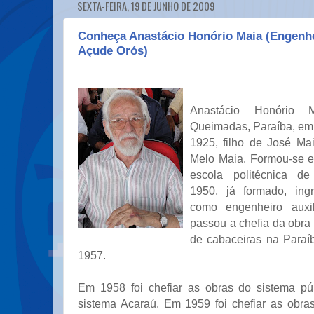
SEXTA-FEIRA, 19 DE JUNHO DE 2009
Conheça Anastácio Honório Maia (Engenhe
Açude Orós)
Anastácio Honório
Queimadas, Paraíba, em
1925, filho de José Ma
Melo Maia. Formou-se en
escola politécnica 
1950, já formado, i
como engenheiro auxili
passou a chefia da obra
de cabaceiras na Paraí
1957.
Em 1958 foi chefiar as obras do sistema pú
sistema Acaraú. Em 1959 foi chefiar as obr