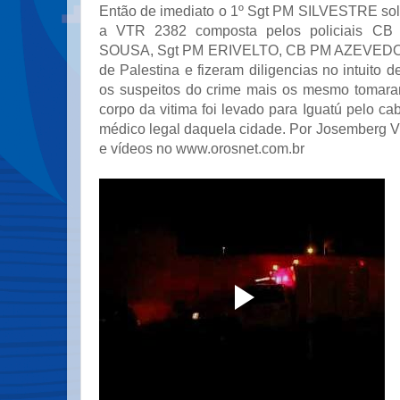
Então de imediato o 1º Sgt PM SILVESTRE soli
a VTR 2382 composta pelos policiais C
SOUSA, Sgt PM ERIVELTO, CB PM AZEVEDO, fo
de Palestina e fizeram diligencias no intuito d
os suspeitos do crime mais os mesmo tomara
corpo da vitima foi levado para Iguatú pelo cab
médico legal daquela cidade. Por Josemberg Vi
e vídeos no www.orosnet.com.br