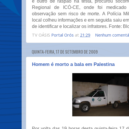
e outro de raspão na testa, procurou socorr
Regional de ICÓ-CE, onde foi medicado
observação sem risco de morte. A Polícia Mi
local colheu informações e em seguida saiu em d
de identificar e localizar os infratores. Fonte: B
TV OÁSIS
Portal Orós
at
21:29
Nenhum comentá
QUINTA-FEIRA, 17 DE SETEMBRO DE 2009
Homem é morto a bala em Palestina
Por volta das 19 horas desta quinta-feira 17