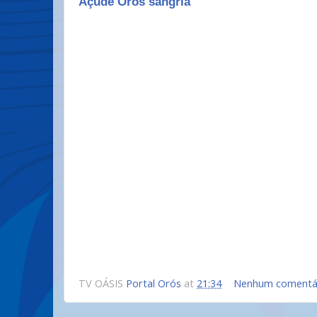
Açude Orós sangria
TV OÁSIS
Portal Orós
at
21:34
Nenhum comentá