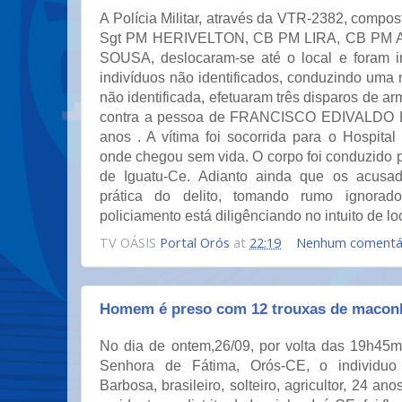
A Polícia Militar, através da VTR-2382, compost
Sgt PM HERIVELTON, CB PM LIRA, CB PM
SOUSA, deslocaram-se até o local e foram i
indivíduos não identificados, conduzindo uma
não identificada, efetuaram três disparos de ar
contra a pessoa de FRANCISCO EDIVALDO
anos . A vítima foi socorrida para o Hospita
onde chegou sem vida. O corpo foi conduzido 
de Iguatu-Ce. Adianto ainda que os acusa
prática do delito, tomando rumo ignorad
policiamento está diligênciando no intuito de l
TV OÁSIS
Portal Orós
at
22:19
Nenhum comentá
Homem é preso com 12 trouxas de macon
No dia de ontem,26/09, por volta das 19h45m
Senhora de Fátima, Orós-CE, o individuo
Barbosa, brasileiro, solteiro, agricultor, 24 ano