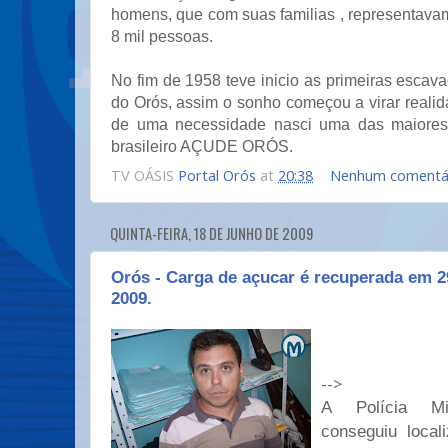
homens, que com suas familias , representav
8 mil pessoas.
No fim de 1958 teve inicio as primeiras esca
do Orós, assim o sonho começou a virar reali
de uma necessidade nasci uma das maiores
brasileiro AÇUDE ORÓS.
TV OÁSIS
Portal Orós
at
20:38
Nenhum comentá
QUINTA-FEIRA, 18 DE JUNHO DE 2009
Orós - Carga de açucar é recuperada em 2
2009.
-->
A Polícia Mi
conseguiu local