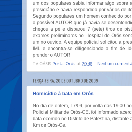
um dos populares sabia informar algo sobre a
presidiário e havia respondido por vários delito
Segundo populares um homem conhecido por
o possível AUTOR que já havia se desentend
chegou a pé e disparou 7 (sete) tiros de pis
exames preliminares no Hospital de Orós send
um no ouvido. A equipe policial solicitou a pr
IML e encontra-se diligenciando a fim de iden
prender o AUTOR.
TV OÁSIS
Portal Orós
at
20:48
Nenhum comentá
TERÇA-FEIRA, 20 DE OUTUBRO DE 2009
Homicídio à bala em Orós
No dia de ontem, 17/09, por volta das 19:00 h
Policial Militar de Orós-CE, foi informado acer
bala ocorrido no Distrito de Palestina, distant
Km de Orós-Ce.