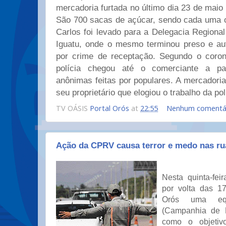
mercadoria furtada no último dia 23 de maio
São 700 sacas de açúcar, sendo cada uma c
Carlos foi levado para a Delegacia Regional 
Iguatu, onde o mesmo terminou preso e au
por crime de receptação. Segundo o coron
polícia chegou até o comerciante a pa
anônimas feitas por populares. A mercadoria 
seu proprietário que elogiou o trabalho da pol
TV OÁSIS
Portal Orós
at
22:55
Nenhum comentá
Ação da CPRV causa terror e medo nas ru
Nesta quinta-fe
por volta das 1
Orós uma e
(Campanhia de P
como o objetiv