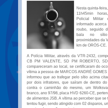
Nesta quinta-feira,
11h45min horas
Policial Milita
informado acerca 
roubo, seguido d
bala no síti
proximidades da V
km de ORÓS-CE.
A Polícia Militar, através da VTR-2432, compo
CB PM VALENTE, SD PM ROBERTO, SD
compareceram ao local, se certificaram do oc
vítima a pessoa de MARCOS ANDRÉ GOMES
informou que ao trafegar pelo sítio acima cita
por dois infratores, que saíram de dentro do
contra o caminhão do mesmo, um Wolksva
branco, ano 97/98, placa HVD 6260-CE, pertenc
de alimentos JSB. A vítima ao perceber que se 
tentou fugir, sendo atingido com 02 disparos, 