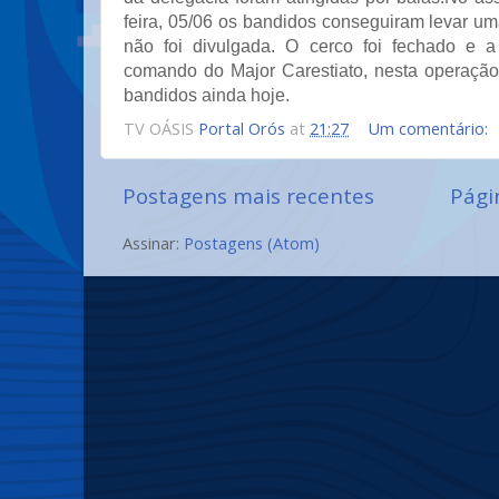
feira, 05/06 os bandidos conseguiram levar u
não foi divulgada. O cerco foi fechado e a
comando do Major Carestiato, nesta operação
bandidos ainda hoje.
TV OÁSIS
Portal Orós
at
21:27
Um comentário:
Postagens mais recentes
Págin
Assinar:
Postagens (Atom)