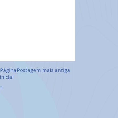
Página
Postagem mais antiga
inicial
m)