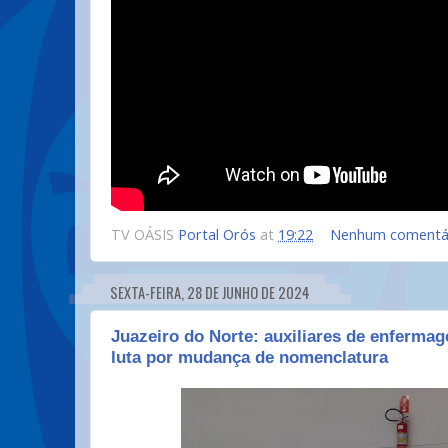
TV OÁSIS
Portal Orós
at
19:22
Nenhum comentá
SEXTA-FEIRA, 28 DE JUNHO DE 2024
Juazeiro do Norte: auxiliares de enferm
luta por mudança de nomenclatura