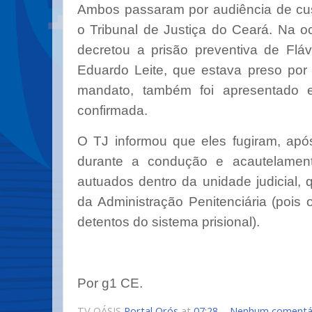
Ambos passaram por audiência de cus
o Tribunal de Justiça do Ceará. Na oc
decretou a prisão preventiva de Fláv
Eduardo Leite, que estava preso por
mandato, também foi apresentado 
confirmada.
O TJ informou que eles fugiram, apó
durante a condução e acautelamen
autuados dentro da unidade judicial, 
da Administração Penitenciária (poi
detentos do sistema prisional).
Por g1 CE.
TV OÁSIS
Portal Orós
at
07:28
Nenhum comentá