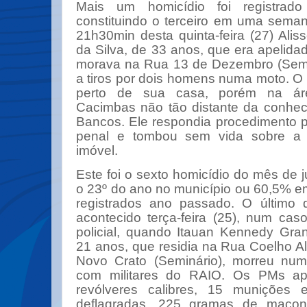
Mais um homicídio foi registra
constituindo o terceiro em uma seman
21h30min desta quinta-feira (27) Alis
da Silva, de 33 anos, que era apelidado
morava na Rua 13 de Dezembro (Semin
a tiros por dois homens numa moto. O
perto de sua casa, porém na ár
Cacimbas não tão distante da conhec
Bancos. Ele respondia procedimento 
penal e tombou sem vida sobre a
imóvel.
Este foi o sexto homicídio do mês de 
o 23º do ano no município ou 60,5% e
registrados ano passado. O último 
acontecido terça-feira (25), num cas
policial, quando Itauan Kennedy Gran
21 anos, que residia na Rua Coelho A
Novo Crato (Seminário), morreu numa
com militares do RAIO. Os PMs ap
revólveres calibres, 15 munições e
deflagradas, 225 gramas de macon