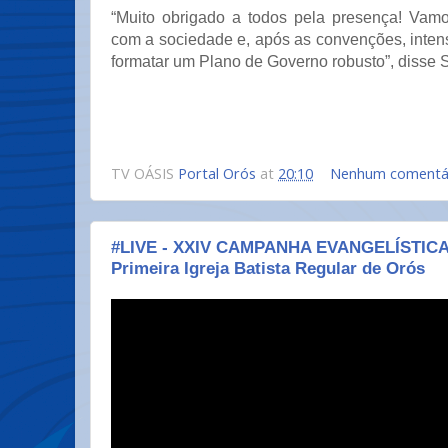
“Muito obrigado a todos pela presença! Vam
com a sociedade e, após as convenções, intens
formatar um Plano de Governo robusto”, disse 
TV OÁSIS
Portal Orós
at
20:10
Nenhum comentá
#LIVE​ - XXIV CAMPANHA EVANGELÍSTICA -
Primeira Igreja Batista Regular de Orós