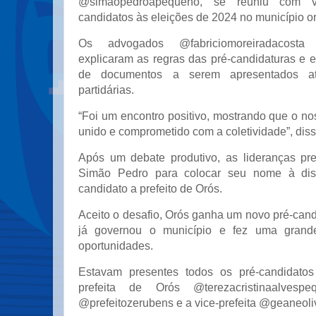
@simaopedroapequeno, se reuniu com v
candidatos às eleições de 2024 no município o
Os advogados @fabriciomoreiradacost
explicaram as regras das pré-candidaturas e 
de documentos a serem apresentados a
partidárias.
“Foi um encontro positivo, mostrando que o nos
unido e comprometido com a coletividade”, dis
Após um debate produtivo, as lideranças pr
Simão Pedro para colocar seu nome à dis
candidato a prefeito de Orós.
Aceito o desafio, Orós ganha um novo pré-candi
já governou o município e fez uma grand
oportunidades.
Estavam presentes todos os pré-candidatos
prefeita de Orós @terezacristinaalvespe
@prefeitozerubens e a vice-prefeita @geaneoli