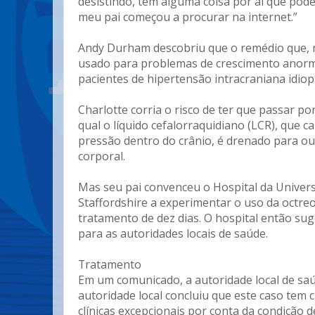
desistindo, tem alguma coisa por aí que pode c
meu pai começou a procurar na internet.”
Andy Durham descobriu que o remédio que, 
usado para problemas de crescimento anorm
pacientes de hipertensão intracraniana idiopá
Charlotte corria o risco de ter que passar po
qual o líquido cefalorraquidiano (LCR), que 
pressão dentro do crânio, é drenado para ou
corporal.
Mas seu pai convenceu o Hospital da Univer
Staffordshire a experimentar o uso da octre
tratamento de dez dias. O hospital então su
para as autoridades locais de saúde.
Tratamento
Em um comunicado, a autoridade local de saú
autoridade local concluiu que este caso tem 
clínicas excepcionais por conta da condição d