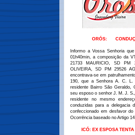
ORÓS: CONDUÇÃ
Informo a Vossa Senhoria que 
01h40min, a composição da 
21733 MAURICIO, SD PM 
OLIVEIRA, SD PM 29526 A
encontrava-se em patrulhamento
190, que a Senhora A. C. L. B
residente Bairro São Geraldo,
seu esposo o senhor J. M. J. S.,
residente no mesmo endereço
conduzidas para a delegacia 
confeccionado em desfavor do
Ocorrência baseado no Artigo 1
ICÓ: EX ESPOSA TENT