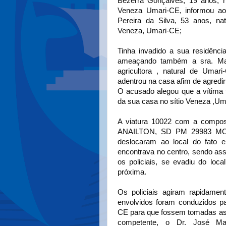
Bezerra Gonçalves, 19 anos, na
Veneza Umari-CE, informou ao 
Pereira da Silva, 53 anos, nat
Veneza, Umari-CE;
Tinha invadido a sua residênc
ameaçando também a sra. Mari
agricultora , natural de Umar
adentrou na casa afim de agredir 
O acusado alegou que a vítima 
da sua casa no sítio Veneza ,Um
A viatura 10022 com a compo
ANAILTON, SD PM 29983 M
deslocaram ao local do fato 
encontrava no centro, sendo as
os policiais, se evadiu do loc
próxima.
Os policiais agiram rapidamen
envolvidos foram conduzidos pa
CE para que fossem tomadas as 
competente, o Dr. José Mau