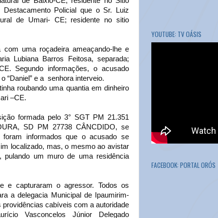
tural de Baixio-CE, residente no Sitio
Destacamento Policial que o Sr. Luiz
ural de Umari- CE; residente no sitio
YOUTUBE: TV OÁSIS
ia com uma roçadeira ameaçando-lhe e
a Lubiana Barros Feitosa, separada;
i-CE. Segundo informações, o acusado
o “Daniel” e a senhora interveio.
tinha roubando uma quantia em dinheiro
ari –CE.
sição formada pelo 3° SGT PM 21.351
OURA, SD PM 27738 CÂNCDIDO, se
e foram informados que o acusado se
sim localizado, mas, o mesmo ao avistar
al, pulando um muro de uma residência
FACEBOOK: PORTAL ORÓS
te e capturaram o agressor. Todos os
ra a delegacia Municipal de Ipaumirim-
providências cabíveis com a autoridade
rício Vasconcelos Júnior Delegado