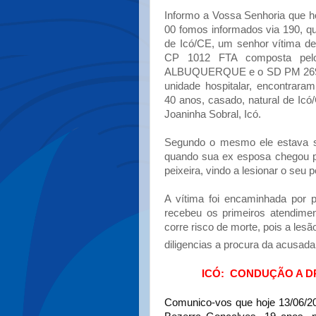
Informo a Vossa Senhoria que ho
00 fomos informados via 190, que
de Icó/CE, um senhor vítima de 
CP 1012 FTA composta p
ALBUQUERQUE e o SD PM 2694
unidade hospitalar, encont
40 anos, casado, natural de Icó/
Joaninha Sobral, Icó.
Segundo o mesmo ele estava sen
quando sua ex esposa chegou po
peixeira, vindo a lesionar o seu 
A vítima foi encaminhada por p
recebeu os primeiros atendimen
corre risco de morte, pois a lesã
diligencias a procura da acusad
ICÓ: CONDUÇÃO A D
Comunico-vos que hoje 13/06/20