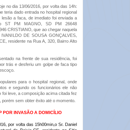
je no dia 13/06/2016, por volta das 14h:
 teria dado entrada no hospital regional
lesão a faca, de imediato foi enviada a
elo ST PM MAGNO, SD PM 26648
6 CRISTIANO, que ao chegar naquela
raram IVANILDO DE SOUSA GONÇALVES,
CE, residente na Rua A, 320, Bairro Alto
tado na frente de sua residência, foi
r trás e desferiu um golpe de faca tipo
pescoço.
opulares para o hospital regional, onde
tos e segundo os funcionários ele não
o foi leve, a composição acima citada fez
a, porém sem obter êxito até o momento.
P POR
INVASÃO A
DOMICÍLIO
16, por volta das 15h00min,o Sr. Daniel