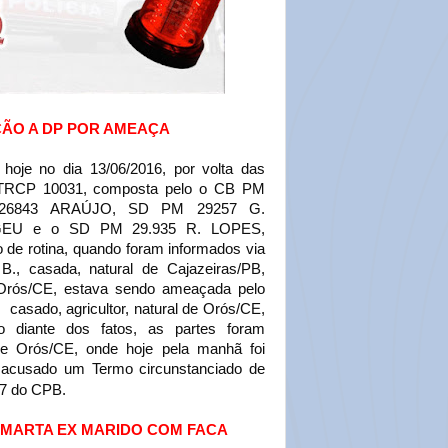
O A DP POR AMEAÇA
hoje no dia 13/06/2016, por volta das
VTRCP 10031, composta pelo o CB PM
26843 ARAÚJO, SD PM 29257 G.
GEU e o SD PM 29.935 R. LOPES,
 de rotina, quando foram informados via
., casada, natural de Cajazeiras/PB,
 Orós/CE, estava sendo ameaçada pelo
 casado, agricultor, natural de Orós/CE,
 diante dos fatos, as partes foram
de Orós/CE, onde hoje pela manhã foi
 acusado um Termo circunstanciado de
47 do CPB.
A MARTA EX MARIDO COM FACA