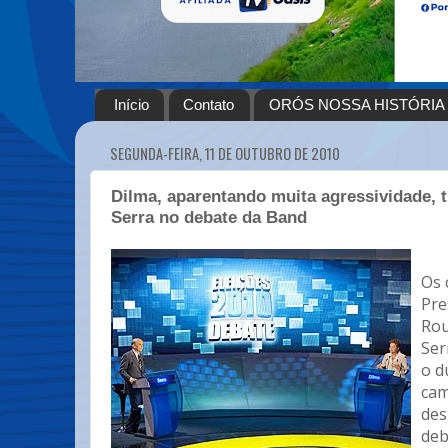
Início
Contato
ORÓS NOSSA HISTÓRIA
SEGUNDA-FEIRA, 11 DE OUTUBRO DE 2010
Dilma, aparentando muita agressividade, 
Serra no debate da Band
Os 
Pre
Rou
Ser
o d
cam
des
deb