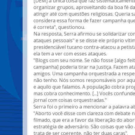
[DEM] a única coisa que faz sistematicamente
organizar grupos, aproveitando da boa fé d
atingir até com questões religiosas. Queria 
considera essa forma de fazer campanha q
é correta", questionou.
Na resposta, Serra afirmou se solidarizar co
ataques pessoais" e se disse ele próprio víti
presidenciável tucano contra-atacou a petist
ela tem a ver com esses ataques.
"Blogs com seu nome. Se não fosse [algo fei
campanha] poderia tirar na Justiça. Fazem ata
amigos. Uma campanha orquestrada a respeit
não tenho. Nós somos responsáveis por aq
e aquilo que falamos. A população cobra pr
mas cobra conhecimento. [...] Vocês confund
jornal com coisas orquestradas."
Serra foi o primeiro a mencionar a palavra a
"Aborto você disse com clareza com debate na
filmado, que era a favor da liberação do abor
estratégia de adversário. São coisas que vão
trata de ser coerente, não ter duas caras".