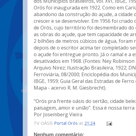
dos Municípios Brasileiros, vol. XVI, IBGE, 19
Orós foi inaugurada em 1922. Como em Cariú
abandono da construção do açude, a cidade 
crescer e se desenvolver. Em 1956 foi criado
de Orós, cujo território foi desmembrado do 
as obras do açude, que tem capacidade de 
2 bilhões de metros cúbicos de água, foram
depois de o escritor acima ter completado se
o açude foi entregue pronto. Já o ramal e a 
desativados em 1968. (Fontes: Ney Robinson F
Arquivo Nirez; Ilustração Brasileira, 1922; D
Ferroviária, 08/2000; Enciclopédia dos Municí
IBGE, 1959; Guia Geral das Estradas de Ferro 
Mapa - acervo R. M. Giesbrecht).
“Orós pra frente oásis do sertão, cidade bele
paisagem, amor e união”. Essa é nossa terra
Por Josemberg Vieira
TV OÁSIS
Portal Orós
at
21:24
Nenhum comentário: