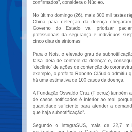
confirmados”, considera o Núcleo.
No último domingo (26), mais 300 mil testes r
China para detecção da doença chegara
Governo do Estado vai priorizar pacien
profissionais da segurança e indivíduos su
cinco dias de sintomas.
Para o Nois, o elevado grau de subnotificaçã
falsa ideia de controle da doença” e, conseq
“declínio” de ações de contenção do coronavíru
exemplo, o prefeito Roberto Cláudio admitiu q
há uma estimativa de 100 casos da doença.
A Fundação Oswaldo Cruz (Fiocruz) também a
de casos notificados é inferior ao real porq
quantidade suficiente para atender a demand
que haja subnotificação”.
Segundo o IntegraSUS, mais de 22,7 mi
realizados em todo o Ceará. Contudo, out