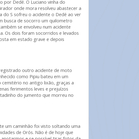
do por Dedé. O Luciano vinha do
irador onde mora resolveu abastecer a
 do S sofreu o acidente o Dedé ao ver
em busca de socorro um quilometro
e também se envolveu num acidente
. Os dois foram socorridos e levados
osta em estado grave e depois
registrado outro acidente de moto
nhecido como Pipiu bateu em um
 cemitério no antigo lixão, graças a
nas ferimentos leves e prejuízos
oi tadinho do jumento que morreu no
e um caminhão foi visto soltando uma
idades de Orós. Não é de hoje que
 anotarmos e se possível tirar fotos da