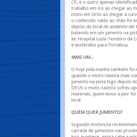
CE, e o outro apenas identifica
trabalho em Icó ao chegar ao m
moto em Orós ao chegar à curva
o conhecido caído ao chão foi 
depois do local do acidente el
batendo em um jumento na pista
ao Hospital Luzia Teodoro da C
transferidos para Fortaleza.
MAIS UM...
O hoje pela manhã também foi 
quando o moto-taxista mais co
jumento na pista logo depois do
DEUS o moto-taxista sofreu ape
materiais, quem levou a pior f
local.
QUEM QUER JUMENTO?
Segundo motorista recentement
carrada de jumentos nas proxim
isso acontece, agora cabe a nós