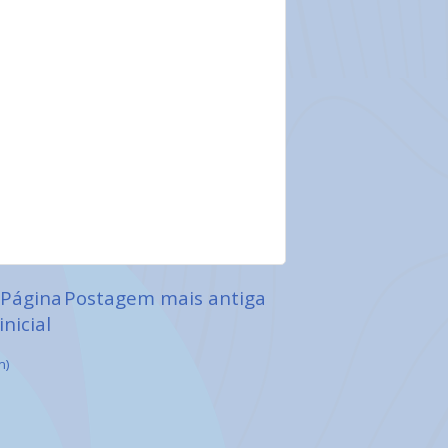
Página
Postagem mais antiga
inicial
m)