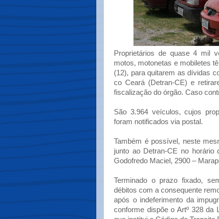
Proprietários de quase 4 mil v
motos, motonetas e mobiletes têm
(12), para quitarem as dívidas 
co Ceará (Detran-CE) e retirar
fiscalização do órgão. Caso contr
São 3.964 veículos, cujos prop
foram notificados via postal.
Também é possível, neste mesm
junto ao Detran-CE no horário 
Godofredo Maciel, 2900 – Marap
Terminado o prazo fixado, s
débitos com a consequente remo
após o indeferimento da impugn
conforme dispõe o Artº 328 da 