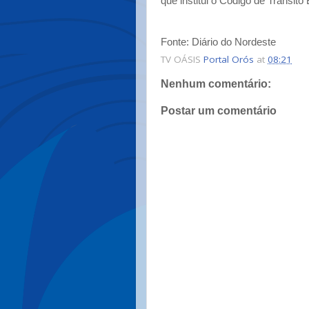
que institui o Código de Transito 
Fonte: Diário do Nordeste
TV OÁSIS
Portal Orós
at
08:21
Nenhum comentário:
Postar um comentário