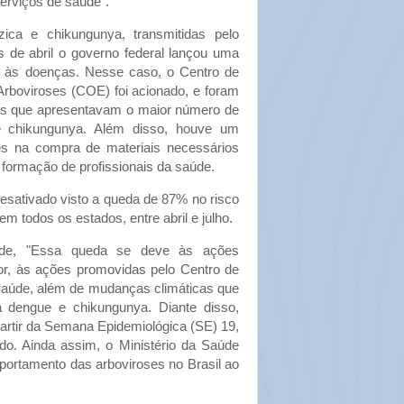
serviços de saúde”.
ca e chikungunya, transmitidas pelo
 de abril o governo federal lançou uma
 às doenças. Nesse caso, o Centro de
boviroses (COE) foi acionado, e foram
s que apresentavam o maior número de
 chikungunya. Além disso, houve um
es na compra de materiais necessários
formação de profissionais da saúde.
esativado visto a queda de 87% no risco
m todos os estados, entre abril e julho.
úde, "Essa queda se deve às ações
r, às ações promovidas pelo Centro de
úde, além de mudanças climáticas que
a dengue e chikungunya. Diante disso,
partir da Semana Epidemiológica (SE) 19,
do. Ainda assim, o Ministério da Saúde
portamento das arboviroses no Brasil ao