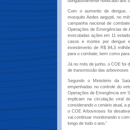
obrigatoriamente notificado aos 
Com o aumento de dengue, zi
mosquito Aedes aegypti, no mês
campanha nacional de combate
Operações de Emergências de Ar
executadas ações em 11 estado
casos e mortes por dengue e
investimento de R$ 84,3 milhõ
para o combate, bem como para 
Já no mês de junho, o COE foi d
de transmissão das arboviroses e
Segundo o Ministério da Sa
empenhadas no controle do veto
Operações de Emergência em Sa
implicam na circulação viral d
considerando o cenário atual, a 
o COE Arboviroses foi desativa
vai continuar monitorando o com
longo de todo o ano."