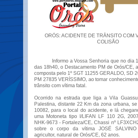
ORÓS: ACIDENTE DE TRÂNSITO COM VÍ
COLISÃO
Informo a Vossa Senhoria que no dia 16/0
das 18h40, o Destacamento PM de Orós/CE, a
composta pelo 1º SGT 11255 GERALDO, SD 
PM 27835 VERÍSSIMO, ao tomar conhecimento
trânsito com vítima fatal.
Ocorrido na estrada que liga a Vila Guassu
Palestina, distante 22 Km da zona urbana, s
10082, para o local do acidente, e lá cheg
uma Motoneta tipo I/LIFAN LF 110 2G, 2007/
NHK-9673 - Fortaleza/CE, Chassi nº LF3XC
sobre o corpo da vítima JOSÉ SALVINO 
agricultor, natural de Orós/CE, 62 anos.