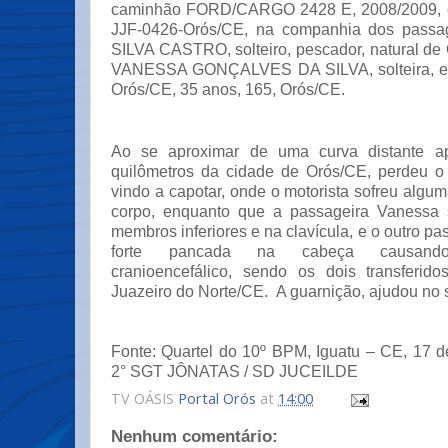
caminhão FORD/CARGO 2428 E, 2008/2009, co
JJF-0426-Orós/CE, na companhia dos pass
SILVA CASTRO, solteiro, pescador, natural de
VANESSA GONÇALVES DA SILVA, solteira, est
Orós/CE, 35 anos, 165, Orós/CE.
Ao se aproximar de uma curva distante a
quilômetros da cidade de Orós/CE, perdeu o 
vindo a capotar, onde o motorista sofreu algu
corpo, enquanto que a passageira Vanessa s
membros inferiores e na clavícula, e o outro pa
forte pancada na cabeça causando-
cranioencefálico, sendo os dois transferid
Juazeiro do Norte/CE. A guarnição, ajudou no s
Fonte: Quartel do 10º BPM, Iguatu – CE, 17 d
2° SGT JÔNATAS / SD JUCEILDE
TV OÁSIS
Portal Orós
at
14:00
Nenhum comentário: