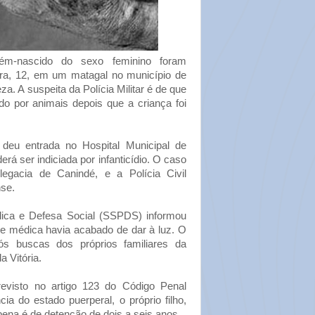
m-nascido do sexo feminino foram
eira, 12, em um matagal no município de
eza. A suspeita da Polícia Militar é de que
do por animais depois que a criança foi
eu entrada no Hospital Municipal de
á ser indiciada por infanticídio. O caso
egacia de Canindé, e a Polícia Civil
nse.
lica e Defesa Social (SSPDS) informou
de médica havia acabado de dar à luz. O
s buscas dos próprios familiares da
a Vitória.
revisto no artigo 123 do Código Penal
ncia do estado puerperal, o próprio filho,
 pena é de detenção de dois a seis anos.