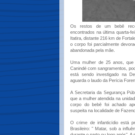
Os restos de um bebê recé
encontrados na última quarta-f
Itatira, distante 216 km de Fortal
o corpo foi parcialmente devora
abandonada pela mãe.
Uma mulher de 25 anos, que d
Canindé com sangramentos, poder
está sendo investigado na Del
aguarda o laudo da Perícia Fore
A Secretaria da Segurança Púb
que a mulher atendida na unida
corpo do bebê foi achado apó
suspeita na localidade de Fazend
O crime de infanticídio está p
Brasileiro: " Matar, sob a influê
durante o parto ou logo após". A