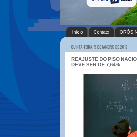
Início
Contato
ORÓS N
QUINTA-FEIRA, 5 DE JANEIRO DE 2017
REAJUSTE DO PISO NACIO
DEVE SER DE 7,64%