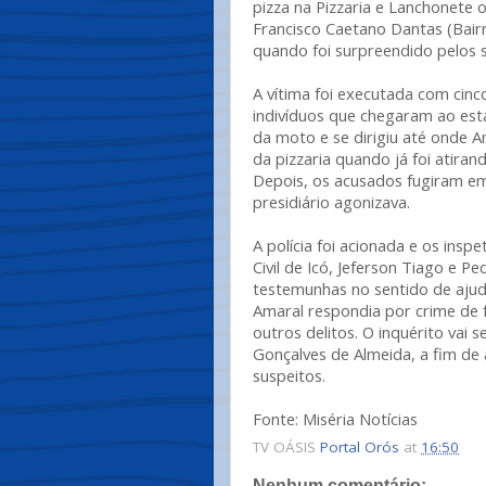
pizza na Pizzaria e Lanchonete o
Francisco Caetano Dantas (Bair
quando foi surpreendido pelos s
A vítima foi executada com cinco
indivíduos que chegaram ao est
da moto e se dirigiu até onde A
da pizzaria quando já foi atiran
Depois, os acusados fugiram em
presidiário agonizava.
A polícia foi acionada e os insp
Civil de Icó, Jeferson Tiago e P
testemunhas no sentido de ajuda
Amaral respondia por crime de 
outros delitos. O inquérito vai 
Gonçalves de Almeida, a fim de
suspeitos.
Fonte: Miséria Notícias
TV OÁSIS
Portal Orós
at
16:50
Nenhum comentário: