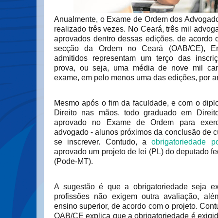
Anualmente, o Exame de Ordem dos Advogados
realizado três vezes. No Ceará, três mil advo
aprovados dentro dessas edições, de acordo 
secção da Ordem no Ceará (OAB/CE), Er
admitidos representam um terço das inscriç
prova, ou seja, uma média de nove mil can
exame, em pelo menos uma das edições, por a
Mesmo após o fim da faculdade, e com o dip
Direito nas mãos, todo graduado em Direit
aprovado no Exame de Ordem para exerc
advogado - alunos próximos da conclusão de
se inscrever. Contudo, a
obrigatoriedade p
aprovado um projeto de lei (PL) do deputado f
(Pode-MT).
A sugestão é que a obrigatoriedade seja ex
profissões não exigem outra avaliação, al
ensino superior, de acordo com o projeto. Cont
OAB/CE explica que a obrigatoriedade é exigid