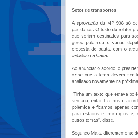
Setor de transportes
A aprovação da MP 938 só oco
partidárias. O texto do relator p
que seriam destinados para soco
gerou polêmica e vários depu
proposta de pauta, com o argu
debatido na Casa.
Ao anunciar o acordo, o presid
disse que o tema deverá ser tr
analisado novamente na próxim
“Tinha um texto que estava polê
semana, então fizemos o acordo
polêmica e ficamos apenas com
para estados e municípios e, 
outros temas”, disse.
Segundo Maia, diferentemente d