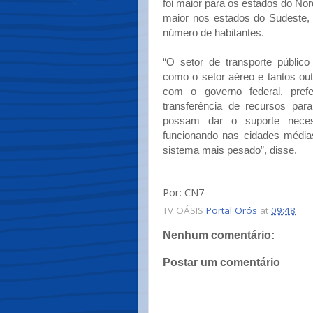
foi maior para os estados do Nor
maior nos estados do Sudeste,
número de habitantes.
“O setor de transporte público
como o setor aéreo e tantos out
com o governo federal, pref
transferência de recursos par
possam dar o suporte neces
funcionando nas cidades médias
sistema mais pesado”, disse.
Por: CN7
TV OÁSIS
Portal Orós
at
09:48
Nenhum comentário:
Postar um comentário