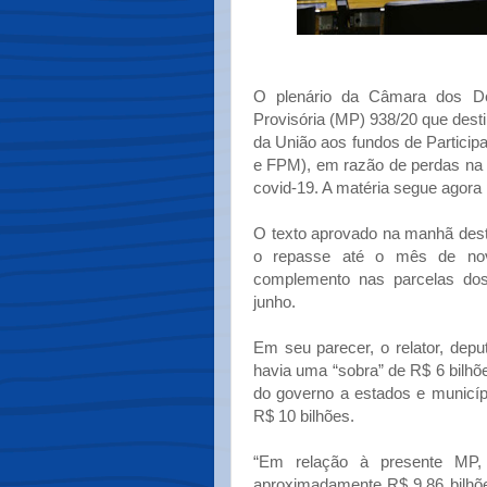
O plenário da Câmara dos De
Provisória (MP) 938/20 que desti
da União aos fundos de Partici
e FPM), em razão de perdas na
covid-19. A matéria segue agora
O texto aprovado na manhã desta
o repasse até o mês de nov
complemento nas parcelas dos
junho.
Em seu parecer, o relator, dep
havia uma “sobra” de R$ 6 bilh
do governo a estados e município
R$ 10 bilhões.
“Em relação à presente MP,
aproximadamente R$ 9,86 bilhões