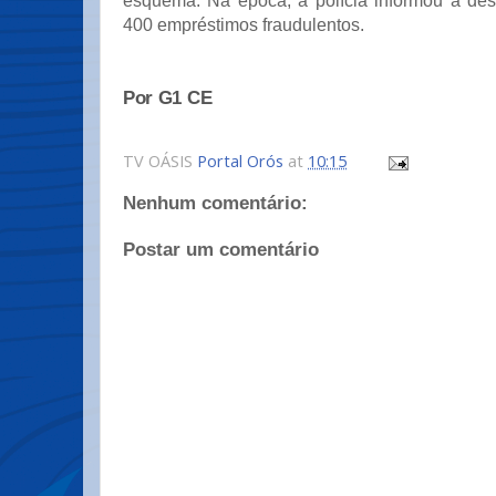
esquema. Na época, a polícia informou a de
400 empréstimos fraudulentos.
Por G1 CE
TV OÁSIS
Portal Orós
at
10:15
Nenhum comentário:
Postar um comentário