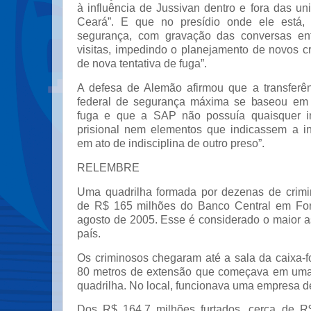
à influência de Jussivan dentro e fora das un
Ceará”. E que no presídio onde ele está, 
segurança, com gravação das conversas en
visitas, impedindo o planejamento de novos c
de nova tentativa de fuga”.
A defesa de Alemão afirmou que a transferên
federal de segurança máxima se baseou em 
fuga e que a SAP não possuía quaisquer in
prisional nem elementos que indicassem a i
em ato de indisciplina de outro preso”.
RELEMBRE
Uma quadrilha formada por dezenas de crimi
de R$ 165 milhões do Banco Central em Fort
agosto de 2005. Esse é considerado o maior as
país.
Os criminosos chegaram até a sala da caixa-f
80 metros de extensão que começava em uma
quadrilha. No local, funcionava uma empresa d
Dos R$ 164,7 milhões furtados, cerca de R