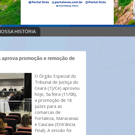
OSSA HISTÓRIA
rá aprova promoção e remoção de
O Órgão Especial do
Tribunal de Justiça do
Ceará (TJ/Ce) aprovou
hoje, 5a.feira (11/08),
a promoção de 18
juízes para as
comarcas de
Fortaleza, Maracanaú
e Caucaia (Entrância
Final). A sessão foi