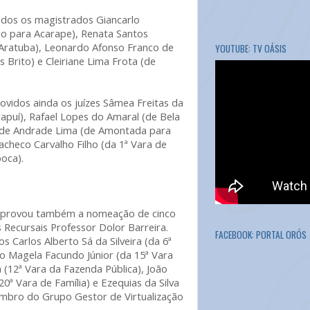
dos os magistrados Giancarlo
ho para Acarape), Renata Santos
Aratuba), Leonardo Afonso Franco de
YOUTUBE: TV OÁSIS
s Brito) e Cleiriane Lima Frota (de
ovidos ainda os juízes Sâmea Freitas da
capuí), Rafael Lopes do Amaral (de Bela
l de Andrade Lima (de Amontada para
checo Carvalho Filho (da 1ª Vara de
poca).
á aprovou também a nomeação de cinco
 Recursais Professor Dolor Barreira.
FACEBOOK: PORTAL ORÓS
 Carlos Alberto Sá da Silveira (da 6ª
do Magela Facundo Júnior (da 15ª Vara
a (12ª Vara da Fazenda Pública), João
ª Vara de Família) e Ezequias da Silva
membro do Grupo Gestor de Virtualização