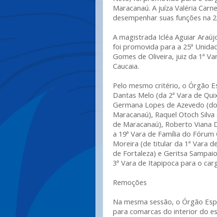
Maracanaú. A juíza Valéria Carne
desempenhar suas funções na 23
A magistrada Icléa Aguiar Araújo
foi promovida para a 25ª Unida
Gomes de Oliveira, juiz da 1ª V
Caucaia.
Pelo mesmo critério, o Órgão 
Dantas Melo (da 2ª Vara de Quix
Germana Lopes de Azevedo (do 
Maracanaú), Raquel Otoch Silva
de Maracanaú), Roberto Viana Di
a 19ª Vara de Família do Fórum 
Moreira (de titular da 1ª Vara de
de Fortaleza) e Geritsa Sampai
3ª Vara de Itapipoca para o cargo
Remoções
Na mesma sessão, o Órgão Espec
para comarcas do interior do e