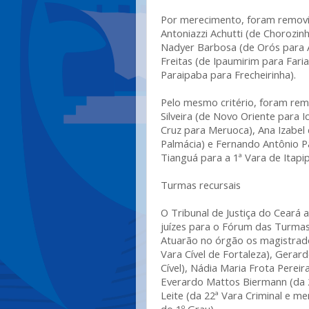
Por merecimento, foram removi
Antoniazzi Achutti (de Chorozin
Nadyer Barbosa (de Orós para 
Freitas (de Ipaumirim para Faria
Paraipaba para Frecheirinha).
Pelo mesmo critério, foram rem
Silveira (de Novo Oriente para I
Cruz para Meruoca), Ana Izabe
Palmácia) e Fernando Antônio Pa
Tianguá para a 1ª Vara de Itapi
Turmas recursais
O Tribunal de Justiça do Cear
juízes para o Fórum das Turmas
Atuarão no órgão os magistrados
Vara Cível de Fortaleza), Gerar
Cível), Nádia Maria Frota Pereir
Everardo Mattos Biermann (da 20
Leite (da 22ª Vara Criminal e 
do 1º Grau).