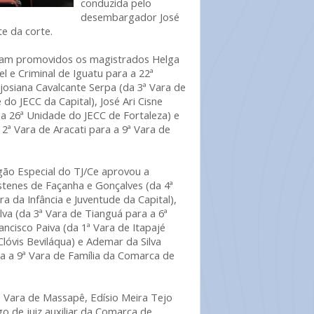
conduzida pelo
desembargador José
te da corte.
foram promovidos os magistrados Helga
l e Criminal de Iguatu para a 22ª
Ijosiana Cavalcante Serpa (da 3ª Vara de
o JECC da Capital), José Ari Cisne
 a 26ª Unidade do JECC de Fortaleza) e
2ª Vara de Aracati para a 9ª Vara de
ão Especial do TJ/Ce aprovou a
stenes de Façanha e Gonçalves (da 4ª
a da Infância e Juventude da Capital),
lva (da 3ª Vara de Tianguá para a 6ª
ncisco Paiva (da 1ª Vara de Itapajé
Clóvis Beviláqua) e Ademar da Silva
a a 9ª Vara de Família da Comarca de
ª Vara de Massapê, Edísio Meira Tejo
o de juiz auxiliar da Comarca de