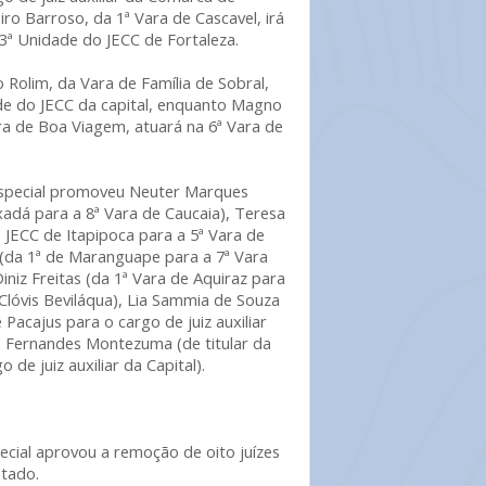
iro Barroso, da 1ª Vara de Cascavel, irá
ª Unidade do JECC de Fortaleza.
 Rolim, da Vara de Família de Sobral,
de do JECC da capital, enquanto Magno
ara de Boa Viagem, atuará na 6ª Vara de
Especial promoveu Neuter Marques
adá para a 8ª Vara de Caucaia), Teresa
JECC de Itapipoca para a 5ª Vara de
 (da 1ª de Maranguape para a 7ª Vara
niz Freitas (da 1ª Vara de Aquiraz para
Clóvis Beviláqua), Lia Sammia de Souza
 Pacajus para o cargo de juiz auxiliar
o Fernandes Montezuma (de titular da
 de juiz auxiliar da Capital).
ial aprovou a remoção de oito juízes
stado.