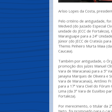
Arísio Lopes da Costa, presiden
Pelo critério de antiguidade, 
Medved (do Juizado Especial Cíve
unidade do JECC de Fortaleza), 
Maranguape para a 24ª Unidade d
Júnior (do JECC de Crateús para
Themis Pinheiro Murta Maia (da 
Caucaia).
Também por antiguidade, o Órg
promoção dos juízes Manuel Clí
Vara de Maracanaú para a 5ª Var
Janayna Marques de Oliveira e Si
Vara de Maracanaú), Antônio Fra
para a 17ª Vara Cível do Fórum 
Lima (da 3ª Vara de Eusébio par
Fortaleza).
Por merecimento, o titular da 2
Neto, foi promovido para o carg