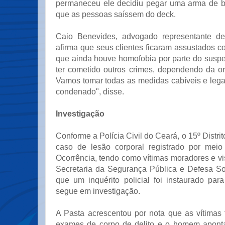
permaneceu ele decidiu pegar uma arma de b
que as pessoas saíssem do deck.
Caio Benevides, advogado representante de 
afirma que seus clientes ficaram assustados c
que ainda houve homofobia por parte do suspe
ter cometido outros crimes, dependendo da o
Vamos tomar todas as medidas cabíveis e lega
condenado", disse.
Investigação
Conforme a Polícia Civil do Ceará, o 15º Distrito
caso de lesão corporal registrado por mei
Ocorrência, tendo como vítimas moradores e vis
Secretaria da Segurança Pública e Defesa S
que um inquérito policial foi instaurado par
segue em investigação.
A Pasta acrescentou por nota que as vítimas
exames de corpo de delito e o homem apont