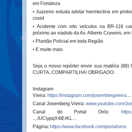
em Fortaleza
• Juazeiro estuda adotar Ivermectina em prot
covid
• Acidente com oito veículos na BR-116 ca
próximo ao viaduto da Av. Alberto Craveiro, em
• Plantão Policial em toda Região
• E muito mais
Seja o nosso repórter envie sua matéria (88)
CURTA, COMPARTILHA! OBRIGADO.
Instagram Jos
Vieira:
https://instagram.com/josembergvieira
…
Canal Josemberg Vieira:
www.youtube.com/Jo
Canal do Portal Orós:
http
…/UCiypqX4tErKL…
Página:
https://www.facebook.com/portaloros