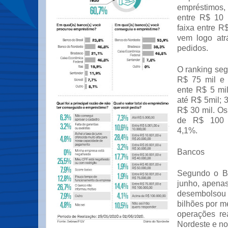
empréstimos, 
entre R$ 10 
faixa entre R
vem logo at
pedidos.
O ranking se
R$ 75 mil e
ente R$ 5 mi
até R$ 5mil; 3
R$ 30 mil. O
de R$ 100 m
4,1%.
Bancos
Segundo o BN
junho, apenas
desembols
bilhões por m
operações re
Nordeste e no