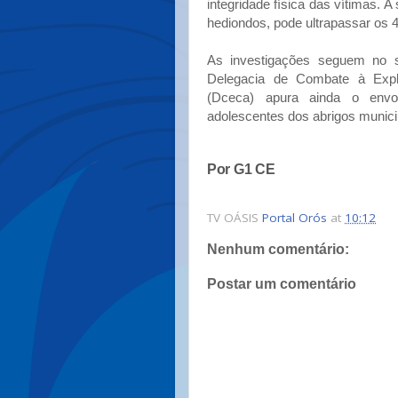
integridade física das vítimas.
hediondos, pode ultrapassar os 4
As investigações seguem no sen
Delegacia de Combate à Expl
(Dceca) apura ainda o env
adolescentes dos abrigos munici
Por G1 CE
TV OÁSIS
Portal Orós
at
10:12
Nenhum comentário:
Postar um comentário