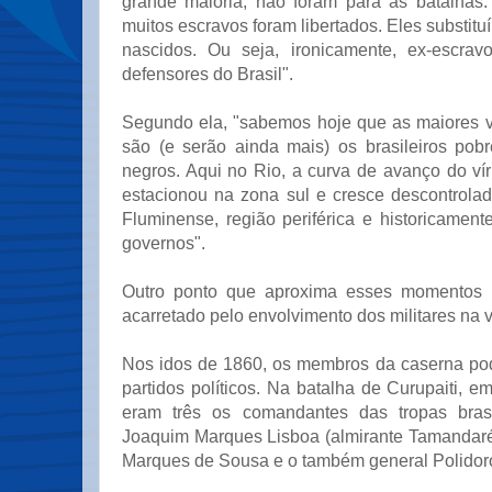
grande maioria, não foram para as batalhas. 
muitos escravos foram libertados. Eles substit
nascidos. Ou seja, ironicamente, ex-escra
defensores do Brasil".
Segundo ela, "sabemos hoje que as maiores 
são (e serão ainda mais) os brasileiros pob
negros. Aqui no Rio, a curva de avanço do vír
estacionou na zona sul e cresce descontrol
Fluminense, região periférica e historicament
governos".
Outro ponto que aproxima esses momentos hi
acarretado pelo envolvimento dos militares na vi
Nos idos de 1860, os membros da caserna pode
partidos políticos. Na batalha de Curupaiti, 
eram três os comandantes das tropas brasil
Joaquim Marques Lisboa (almirante Tamandaré
Marques de Sousa e o também general Polidor