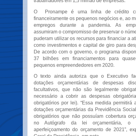
trabalhadores em 1,5 milhão de empresas.
O Pronampe é uma linha de crédito cri
financeiramente os pequenos negócios e, ao 
empregos durante a pandemia. As empre
assumiram o compromisso de preservar o númer
puderam utilizar os recursos para financiar a a
como investimentos e capital de giro para de
De acordo com o governo, o programa dispon
37 bilhões em financiamentos para quas
pequenos empreendedores em 2020.
O texto ainda autoriza que o Executivo f
dotações orçamentárias de despesas discr
facultativos, que não são legalmente obriga
necessário a cobrir as despesas obrigatóri
obrigatórios por lei). “Essa medida permitir
dotações orçamentárias da Previdência Social
obrigatórios que não possuíam cobertura orça
no Autógrafo da lei orçamentária, o 
aperfeiçoamento do orçamento de 2021”, exp