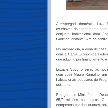
A empregada doméstica Luzia Ma
as chaves do apartamento onde v
conjunto habitacional dom J
Gadelha, distante 6km do centro 
No mesmo dia, a dona de casa 
com a Caixa Econômica Federa
que adquiriu por financiamento e
Luzia e Socorro serão as nova
dom José Mauro Ramalho, um p
habitacionais populares do Prog
dois anos.
Em Iguatu, o Ministério do Des
65,7 milhões no projeto. O
compostos por dois quartos, sala