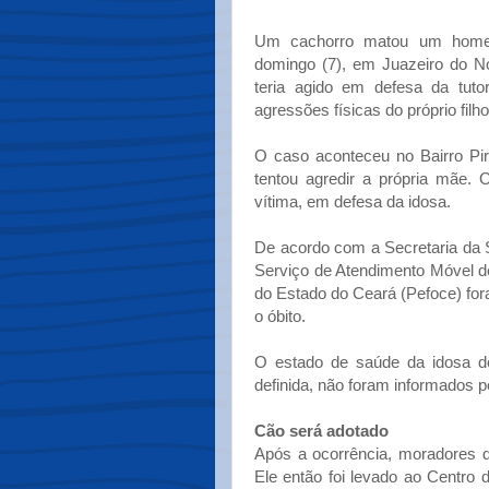
Um cachorro matou um home
domingo (7), em Juazeiro do No
teria agido em defesa da tuto
agressões físicas do próprio filho
O caso aconteceu no Bairro P
tentou agredir a própria mãe. 
vítima, em defesa da idosa.
De acordo com a Secretaria da 
Serviço de Atendimento Móvel d
do Estado do Ceará (Pefoce) for
o óbito.
O estado de saúde da idosa d
definida, não foram informados pe
Cão será adotado
Após a ocorrência, moradores 
Ele então foi levado ao Centro