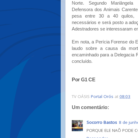
Norte. Segundo Mariângela 
Defensora dos Animais Carentes
pesa entre 30 a 40 quilos,
necessários e será posto a ado
Adestradores se interessaram e
Em nota, a Perícia Forense do 
laudo sobre a causa da mor
encaminhado para a Delegacia R
concluído.
Por G1 CE
TV OÁSIS
Portal Orós
at
08:03
Um comentário:
Socorro Bastos
8 de junh
PORQUE ELE NAÕ PODE C