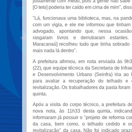
justamente com medo, pois a gente não sabe a
[O teto] poderia ter caído em cima de mim", diss
"Lá, funcionava uma biblioteca, mas, na pandem
com um vigia, e ele me informou que tinham i
advogado, apontando que, nessa ocasião,
rasgaram livros e derrubaram estantes. 
Maracanaú] recolheu tudo que tinha sobrado
mais nada lá dentro".
A prefeitura afirmou, em nota enviada às 9h3
(22), que equipe técnica da Secretaria de Infra
e Desenvolvimento Urbano (Seinfra) iria ao
para avaliar a recuperação do telhado e 
revitalização. Os trabalhadores da pasta foram 
quinta.
Após a visita do corpo técnico, a prefeitura
nova nota, às 11h33 desta quinta, indican
informaram já possuir o "projeto de reforma co
da casa, bem como, o telhado cedido e ou
revitalização" da casa. Não foi indicado praz