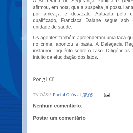
A Secretaria de Segurança Pública e Defe
afirmou, em nota, que a suspeita já possui ant
por ameaça e desacato. Autuada pelo c
qualificado, Francisca Daiane segue sob e
unidade de saúde.
Os agentes também apreenderam uma faca que t
no crime, apontou a pasta. A Delegacia Reg
instaurou inquérito sobre o caso. Diligências
intuito da elucidação dos fatos.
Por g1 CE
TV OÁSIS
Portal Orós
at
08:08
Nenhum comentário:
Postar um comentário