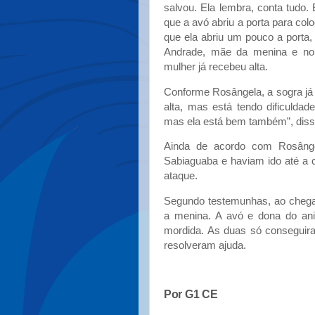
salvou. Ela lembra, conta tudo. 
que a avó abriu a porta para co
que ela abriu um pouco a porta,
Andrade, mãe da menina e no
mulher já recebeu alta.
Conforme Rosângela, a sogra já 
alta, mas está tendo dificuldad
mas ela está bem também”, disse.
Ainda de acordo com Rosânge
Sabiaguaba e haviam ido até a 
ataque.
Segundo testemunhas, ao chegar
a menina. A avó e dona do ani
mordida. As duas só conseguiram
resolveram ajuda.
Por G1 CE