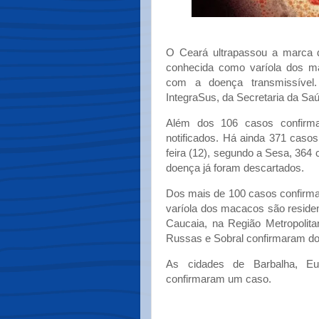
O Ceará ultrapassou a marca
conhecida como varíola dos m
com a doença transmissível.
IntegraSus, da Secretaria da Sa
Além dos 106 casos confirm
notificados. Há ainda 371 caso
feira (12), segundo a Sesa, 364
doença já foram descartados.
Dos mais de 100 casos confirma
varíola dos macacos são reside
Caucaia, na Região Metropolita
Russas e Sobral confirmaram do
As cidades de Barbalha, Eus
confirmaram um caso.