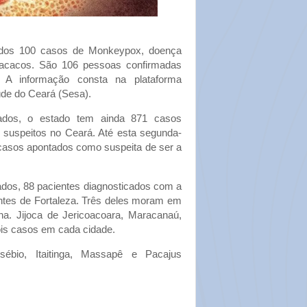
 dos 100 casos de Monkeypox, doença
acacos. São 106 pessoas confirmadas
 A informação consta na plataforma
úde do Ceará (Sesa).
ados, o estado tem ainda 871 casos
s suspeitos no Ceará. Até esta segunda-
 casos apontados como suspeita de ser a
dos, 88 pacientes diagnosticados com a
ntes de Fortaleza. Três deles moram em
na. Jijoca de Jericoacoara, Maracanaú,
is casos em cada cidade.
ébio, Itaitinga, Massapê e Pacajus