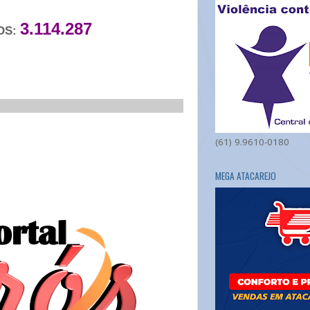
3.114.287
OS:
___________________________
(61) 9.9610-0180
MEGA ATACAREJO