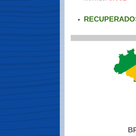
RECUPERADOS:
.
_____________________
.
B