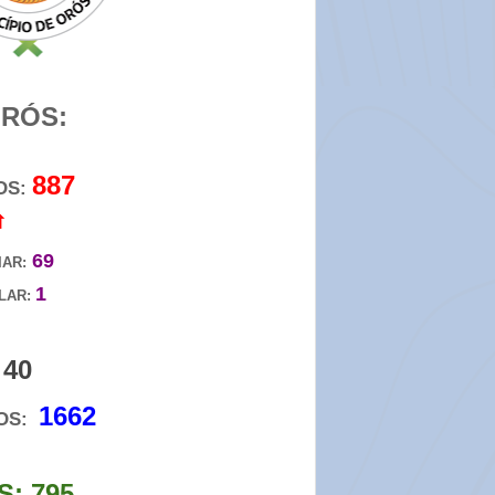
RÓS:
887
OS:
⇧
69
IAR:
1
LAR:
40
:
1662
DOS:
: 795