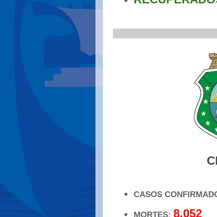
..................
_____________________
C
CASOS CONFIRMAD
8.052
MORTES: