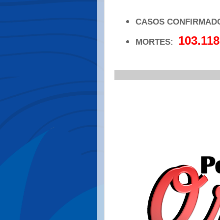
CASOS CONFIRMAD
103.118
MORTES:
.
_____________________