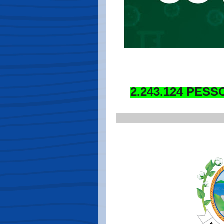
2.243.124 PES
_____________________
.