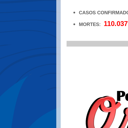
CASOS CONFIRMAD
110.037
MORTES:
.
_____________________