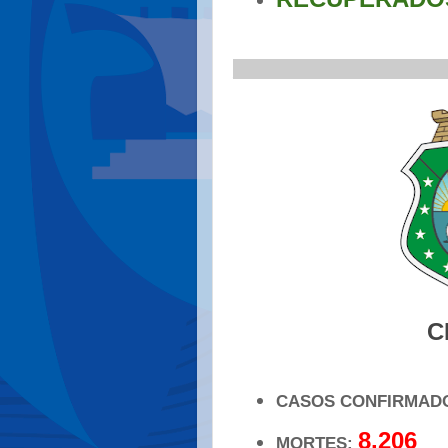
..................
_____________________
C
CASOS CONFIRMAD
8.206
MORTES: