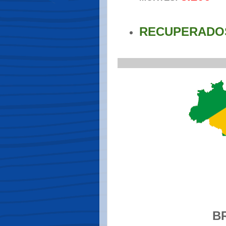
RECUPERADOS:
.
_____________________
.
B