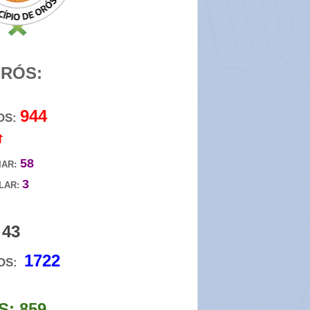
RÓS:
944
OS:
⇧
58
IAR:
3
LAR:
43
:
1722
DOS:
: 859