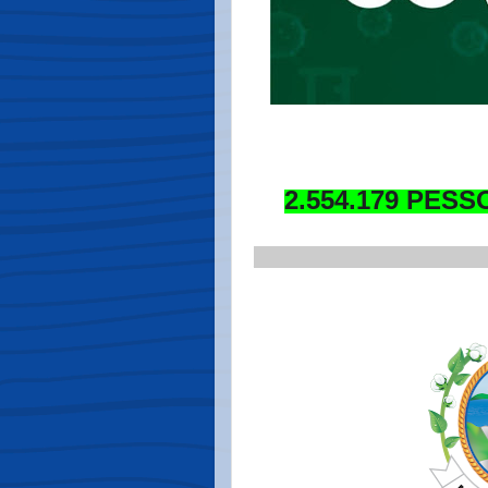
2.554.179 PES
_____________________
.