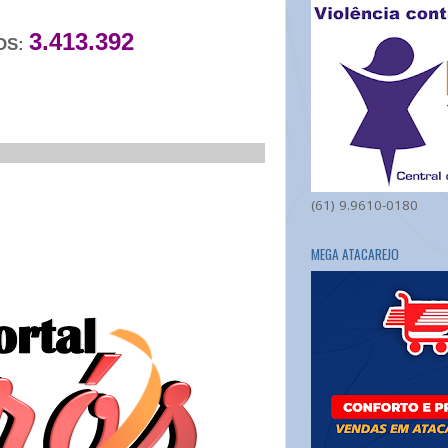
3.413.392
OS:
___________________________
(61) 9.9610-0180
MEGA ATACAREJO