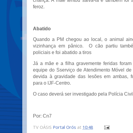
criança. A mãe tentou salvá-la e também foi 
feroz.
Abatido
Quando a PM chegou ao local, o animal aind
vizinhança em pânico. O cão partiu tamb
policiais e foi abatido a tiros
Já a mãe e a filha gravemente feridas foram
equipe do Sserviço de Atendimento Móvel de
devida à gravidade das lesões em ambas, fo
para o IJF-Centro.
O caso deverá ser investigado pela Polícia Civil
Por: Cn7
TV OÁSIS
Portal Orós
at
10:48