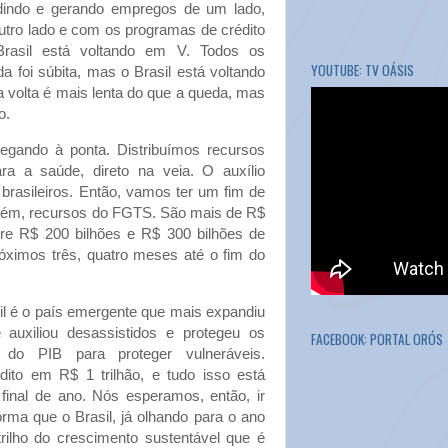
dindo e gerando empregos de um lado,
utro lado e com os programas de crédito
Brasil está voltando em V. Todos os
YOUTUBE: TV OÁSIS
 foi súbita, mas o Brasil está voltando
 volta é mais lenta do que a queda, mas
o.
chegando à ponta. Distribuímos recursos
ra a saúde, direto na veia. O auxílio
brasileiros. Então, vamos ter um fim de
bém, recursos do FGTS. São mais de R$
re R$ 200 bilhões e R$ 300 bilhões de
óximos três, quatro meses até o fim do
il é o país emergente que mais expandiu
auxiliou desassistidos e protegeu os
FACEBOOK: PORTAL ORÓS
 do PIB para proteger vulneráveis.
ito em R$ 1 trilhão, e tudo isso está
inal de ano. Nós esperamos, então, ir
rma que o Brasil, já olhando para o ano
 trilho do crescimento sustentável que é