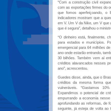
“Com a construção civil expan
com as exportações firmes do o
que fomos aperfeiçoando, o 
indicadores mostram que a queda
em V. Um V da Nike, um V que a
que é segura”, detalhou o ministr
“O dinheiro está, finalmente, 
para estados e municípios. Pa
emergencial para 64 milhões de 
ano onde estarão entrando, tam
30 bilhões. Também vem aí ent
créditos alavancados nesses pr
ano”, acrescentou.
Guedes disse, ainda, que o Bras
créditos da mesma forma que 
vulneráveis. “Gastamos 10%
Expandimos o potencial de créd
empurrando a economia nesse f
aprofundando as reformas, de fo
seguinte, já esteja de volta ao