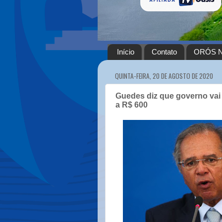
Início
Contato
ORÓS N
QUINTA-FEIRA, 20 DE AGOSTO DE 2020
Guedes diz que governo vai p
a R$ 600