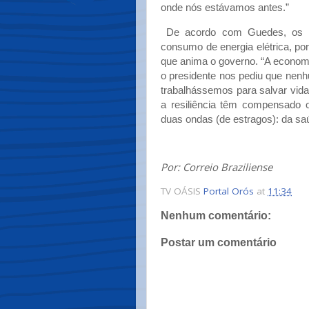
onde nós estávamos antes.”
De acordo com Guedes, os in
consumo de energia elétrica, p
que anima o governo. “A economia
o presidente nos pediu que nenhu
trabalhássemos para salvar vid
a resiliência têm compensado 
duas ondas (de estragos): da s
Por: Correio Braziliense
TV OÁSIS
Portal Orós
at
11:34
Nenhum comentário:
Postar um comentário