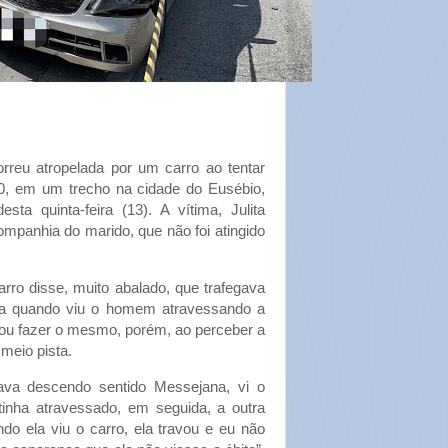
reu atropelada por um carro ao tentar
40, em um trecho na cidade do Eusébio,
ta quinta-feira (13). A vítima, Julita
mpanhia do marido, que não foi atingido
rro disse, muito abalado, que trafegava
na quando viu o homem atravessando a
entou fazer o mesmo, porém, ao perceber a
meio pista.
tava descendo sentido Messejana, vi o
 tinha atravessado, em seguida, a outra
ndo ela viu o carro, ela travou e eu não