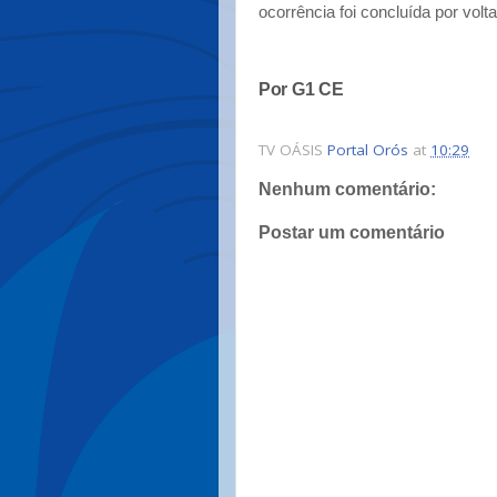
ocorrência foi concluída por volt
Por G1 CE
TV OÁSIS
Portal Orós
at
10:29
Nenhum comentário:
Postar um comentário