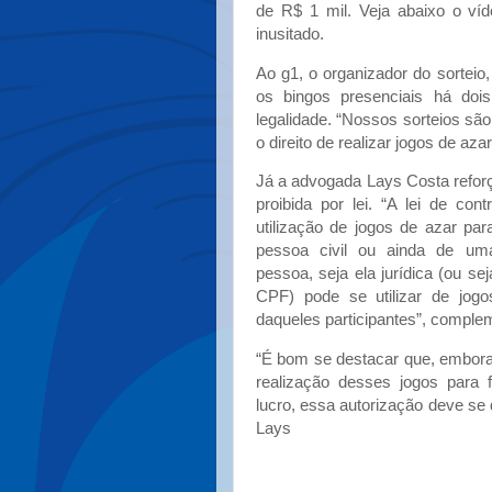
de R$ 1 mil. Veja abaixo o ví
inusitado.
Ao g1, o organizador do sorteio
os bingos presenciais há doi
legalidade. “Nossos sorteios são
o direito de realizar jogos de aza
Já a advogada Lays Costa refor
proibida por lei. “A lei de co
utilização de jogos de azar pa
pessoa civil ou ainda de um
pessoa, seja ela jurídica (ou s
CPF) pode se utilizar de jogo
daqueles participantes”, complem
“É bom se destacar que, embora 
realização desses jogos para 
lucro, essa autorização deve se
Lays