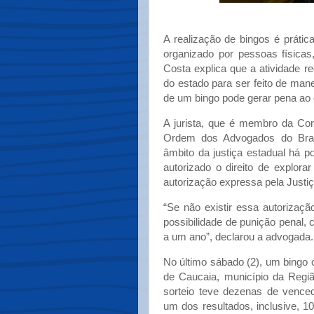
A realização de bingos é práti
organizado por pessoas física
Costa explica que a atividade r
do estado para ser feito de mane
de um bingo pode gerar pena ao 
A jurista, que é membro da Co
Ordem dos Advogados do Bras
âmbito da justiça estadual há p
autorizado o direito de explor
autorização expressa pela Justiç
“Se não existir essa autorização
possibilidade de punição penal, 
a um ano”, declarou a advogada.
No último sábado (2), um bingo c
de Caucaia, município da Regiã
sorteio teve dezenas de venced
um dos resultados, inclusive, 1