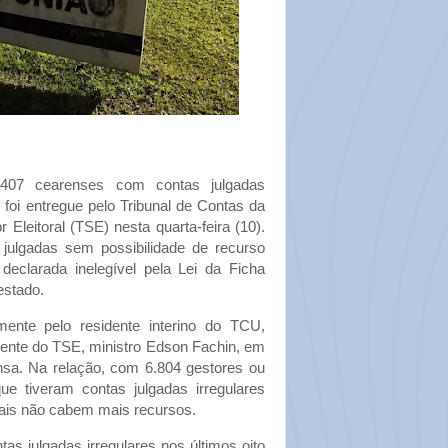
07 cearenses com contas julgadas
s foi entregue pelo Tribunal de Contas da
 Eleitoral (TSE) nesta quarta-feira (10).
ulgadas sem possibilidade de recurso
declarada inelegível pela Lei da Ficha
estado.
lmente pelo residente interino do TCU,
dente do TSE, ministro Edson Fachin, em
nsa. Na relação, com 6.804 gestores ou
e tiveram contas julgadas irregulares
ais não cabem mais recursos.
as julgadas irregulares nos últimos oito