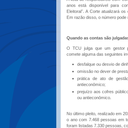
anos está disponível para co
Eleitoral". A Corte atualizará 
Em razão disso, o número pode m
Quando as contas são julgadas
O TCU julga que um gestor pú
comete alguma das seguintes irr
desfalque ou desvio de dinh
omissão no dever de presta
prática de ato de gestão
antieconômico;
prejuízo aos cofres públic
ou antieconômico.
No último pleito, realizado em 20
o ano com 7.468 pessoas em tod
foram listadas 7.330 pessoas, 