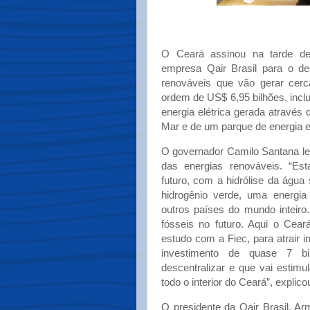
O Ceará assinou na tarde de
empresa Qair Brasil para o de
renováveis que vão gerar cerc
ordem de US$ 6,95 bilhões, inc
energia elétrica gerada atravé
Mar e de um parque de energia eó
O governador Camilo Santana le
das energias renováveis. “Es
futuro, com a hidrólise da águ
hidrogênio verde, uma energia
outros países do mundo inteiro
fósseis no futuro. Aqui o Cear
estudo com a Fiec, para atrair 
investimento de quase 7 bi
descentralizar e que vai estimu
todo o interior do Ceará”, explico
O presidente da Qair Brasil, A