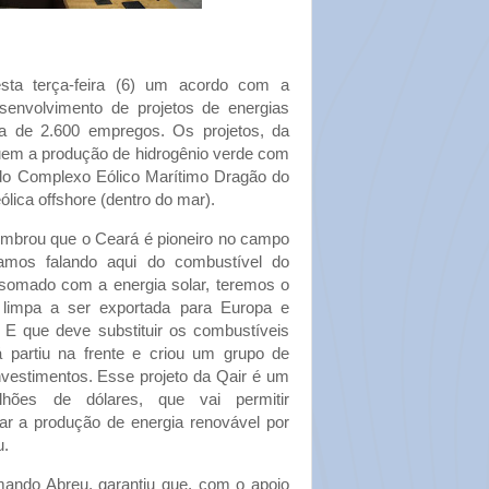
sta terça-feira (6) um acordo com a
senvolvimento de projetos de energias
a de 2.600 empregos. Os projetos, da
luem a produção de hidrogênio verde com
s do Complexo Eólico Marítimo Dragão do
lica offshore (dentro do mar).
mbrou que o Ceará é pioneiro no campo
tamos falando aqui do combustível do
a somado com a energia solar, teremos o
 limpa a ser exportada para Europa e
. E que deve substituir os combustíveis
á partiu na frente e criou um grupo de
investimentos. Esse projeto da Qair é um
lhões de dólares, que vai permitir
lar a produção de energia renovável por
u.
rmando Abreu, garantiu que, com o apoio