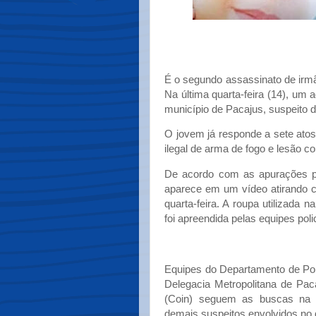
É o segundo assassinato de irm
Na última quarta-feira (14), um 
município de Pacajus, suspeito d
O jovem já responde a sete atos 
ilegal de arma de fogo e lesão co
De acordo com as apurações po
aparece em um vídeo atirando c
quarta-feira. A roupa utilizada
foi apreendida pelas equipes polic
Equipes do Departamento de Polí
Delegacia Metropolitana de Pac
(Coin) seguem as buscas na r
demais suspeitos envolvidos no 