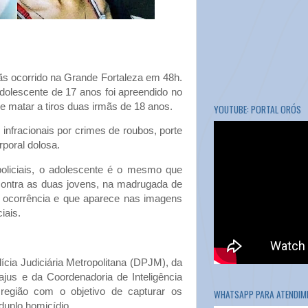
ãs ocorrido na Grande Fortaleza em 48h.
adolescente de 17 anos foi apreendido no
e matar a tiros duas irmãs de 18 anos.
YOUTUBE: PORTAL ORÓS
infracionais por crimes de roubos, porte
rporal dolosa.
liciais, o adolescente é o mesmo que
ontra as duas jovens, na madrugada de
 na ocorrência e que aparece nas imagens
iais.
cia Judiciária Metropolitana (DPJM), da
ajus e da Coordenadoria de Inteligência
egião com o objetivo de capturar os
WHATSAPP PARA ATENDIME
duplo homicídio.