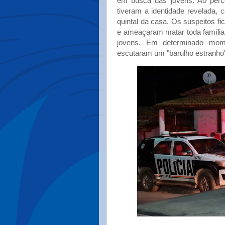
em busca das jovens. Ao perc
tiveram a identidade revelada,
quintal da casa. Os suspeitos f
e ameaçaram matar toda família
jovens. Em determinado mom
escutaram um "barulho estranho" 