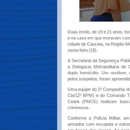
Duas irmãs, de 19 e 21 anos, fo
e na casa em que moravam com a 
cidade de Caucaia, na Região Met
sexta-feira (16).
A Secretaria da Segurança Públ
a Delegacia Metropolitana de C
duplo homicídio. Um revólver,
pelos suspeitos, foram apreendid
Uma equipe do 1ª Companhia do 1
Cia/12º BPM) e do Comando Táti
Ceará (PMCE) realizam busca
criminosos.
Conforme a Polícia Militar, 
armados com escopeta e outras 