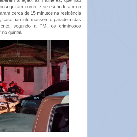
eberem a ação, as mulheres, que não
 conseguiram correr e se esconderam no
icaram cerca de 15 minutos na residência
, caso não informassem o paradeiro das
ento, segundo a PM, os criminosos
no quintal.