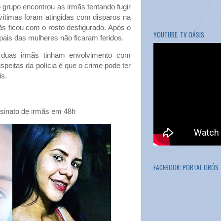
 grupo encontrou as irmãs tentando fugir
s vítimas foram atingidas com disparos na
s ficou com o rosto desfigurado. Após o
YOUTUBE: TV OÁSIS
pais das mulheres não ficaram feridos.
duas irmãs tinham envolvimento com
peitas da polícia é que o crime pode ter
is.
inato de irmãs em 48h
FACEBOOK: PORTAL ORÓS