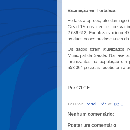
Vacinação em Fortaleza
Fortaleza aplicou, até domingo 
Covid-19 nos centros de vac
2.686.612, Fortaleza vacinou 4
as duas doses ou dose única da 
Os dados foram atualizados nes
Municipal da Saúde. Na fase at
imunizantes na população em g
593.064 pessoas receberam a pri
Por G1 CE
TV OÁSIS
Portal Orós
at
09:56
Nenhum comentário:
Postar um comentário