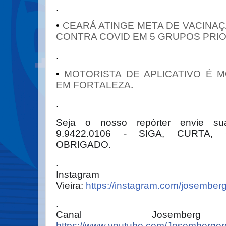
.
•
CEARÁ ATINGE META DE VACINAÇ
CONTRA COVID EM 5 GRUPOS PRIO
.
•
MOTORISTA DE APLICATIVO É 
EM FORTALEZA
.
.
Seja o nosso repórter envie su
9.9422.0106 - SIGA, CURTA, 
OBRIGADO.
.
Instagram Jos
Vieira:
https://instagram.com/josember
.
Canal Josemberg 
https://www.youtube.com/Josembergor