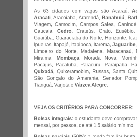
As 63 cidades com vagas são Acaraú,
A
Aracati
, Aracoiaba, Ararendá,
Banabuiú
,
Bar
Viagem, Camocim, Campos Sales, Canindé, 
Caucaia,
Cedro
, Crateús, Crato, Eusébio
Guaiúba, Guaraciaba do Norte, Horizonte, Ica
Ipueiras, Itapajé, Itapipoca, Itarema,
Jaguaribe
Limoeiro do Norte, Madalena, Maracanaú, 
Miraíma,
Mombaça
, Morada Nova, Morrinh
Pacajus, Pacatuba, Paracuru, Paraipaba, Pa
Quixadá
, Quixeramobim, Russas, Santa Quit
São Gonçalo do Amarante, Senador Pom
Tianguá, Varjota e
Várzea Alegre
.
VEJA OS CRITÉRIOS PARA CONCORRER:
Bolsas integrais:
o estudante deve comprovar 
mensal, por pessoa, de até 1,5 salário mínimo
Bolsas parciais (50%):
a renda familiar brut