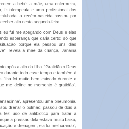
recem a bebê, a mãe, uma enfermeira,
 fisioterapeuta e uma profissional dos
 entubada, a recém-nascida passou por
receber alta nesta segunda-feira.
mas eu fui me apegando com Deus e elas
ndo esperança que daria certo; só que
 situação porque ela passou uns dias
e”, revela a mãe da criança, Janaina
to após a alta da filha. “Gratidão a Deus
orça durante todo esse tempo e também à
a filha foi muito bem cuidada durante a
que me define no momento é gratidão”,
'cansadinha', apresentou uma pneumonia.
cisou drenar o pulmão; passou de dois a
 fez uso de antibiótico para tratar a
que a pressão dela estava muito baixa,
ação e drenagem, ela foi melhorando”,