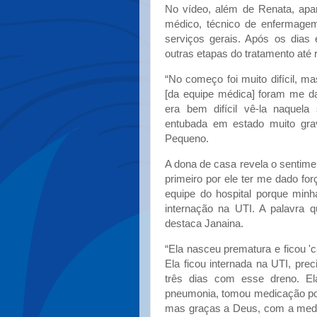
No vídeo, além de Renata, apa
médico, técnico de enfermagem,
serviços gerais. Após os dias
outras etapas do tratamento até 
“No começo foi muito difícil, 
[da equipe médica] foram me da
era bem difícil vê-la naquela
entubada em estado muito grav
Pequeno.
A dona de casa revela o sentimen
primeiro por ele ter me dado f
equipe do hospital porque minh
internação na UTI. A palavra 
destaca Janaina.
“Ela nasceu prematura e ficou 
Ela ficou internada na UTI, pre
três dias com esse dreno. Ela
pneumonia, tomou medicação por
mas graças a Deus, com a medic