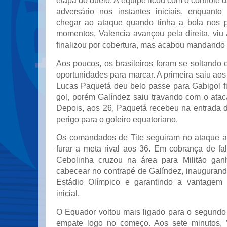
etapa do duelo. A equipe ficou com o controle 
adversário nos instantes iniciais, enquant
chegar ao ataque quando tinha a bola nos
momentos, Valencia avançou pela direita, viu
finalizou por cobertura, mas acabou mandando 
Aos poucos, os brasileiros foram se soltando
oportunidades para marcar. A primeira saiu ao
Lucas Paquetá deu belo passe para Gabigol fi
gol, porém Galíndez saiu travando com o atac
Depois, aos 26, Paquetá recebeu na entrada 
perigo para o goleiro equatoriano.
Os comandados de Tite seguiram no ataque a
furar a meta rival aos 36. Em cobrança de falt
Cebolinha cruzou na área para Militão ga
cabecear no contrapé de Galíndez, inauguran
Estádio Olímpico e garantindo a vantagem b
inicial.
O Equador voltou mais ligado para o segund
empate logo no começo. Aos sete minutos, V