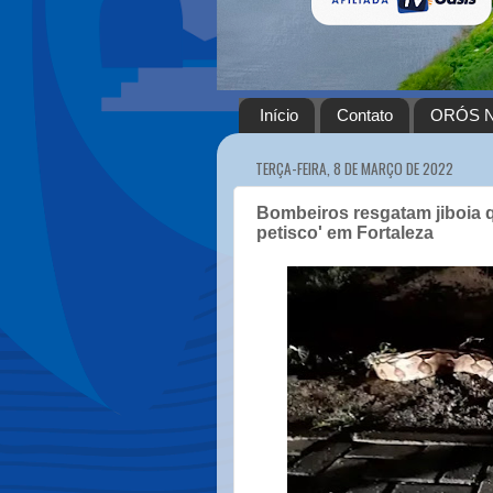
Início
Contato
ORÓS N
TERÇA-FEIRA, 8 DE MARÇO DE 2022
Bombeiros resgatam jiboia 
petisco' em Fortaleza