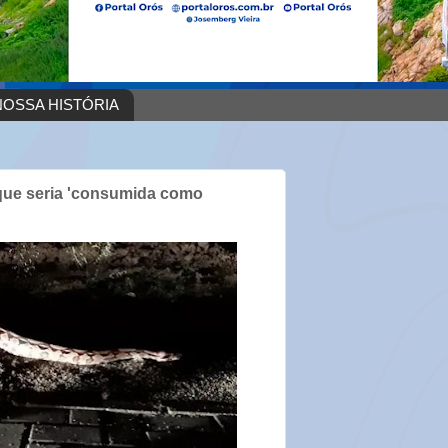
OSSA HISTÓRIA
que seria 'consumida como