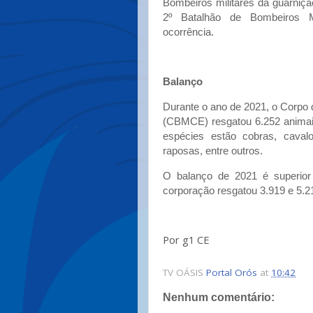
Bombeiros militares da guarniç
2º Batalhão de Bombeiros Mi
ocorrência.
Balanço
Durante o ano de 2021, o Corpo 
(CBMCE) resgatou 6.252 animais 
espécies estão cobras, cavalo
raposas, entre outros.
O balanço de 2021 é superio
corporação resgatou 3.919 e 5.2
Por g1 CE
TV OÁSIS
Portal Orós
at
10:42
Nenhum comentário: